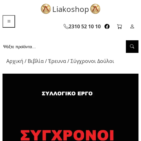
Liakoshop
menu toggle
2310 52 10 10
facebook page
cart pag
Σελ
Sea
Αναζήτηση...
Αρχική
/
Βιβλία
/
Έρευνα
/ Σύγχρονοι Δούλοι