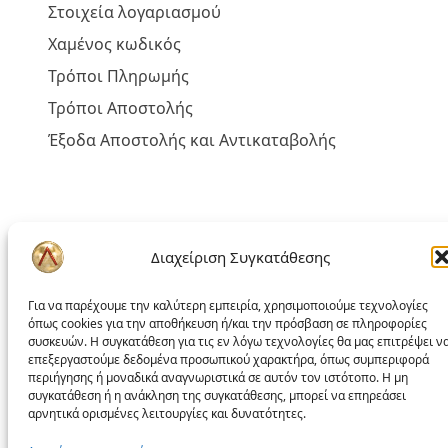
Στοιχεία λογαριασμού
Χαμένος κωδικός
Τρόποι Πληρωμής
Τρόποι Αποστολής
Έξοδα Αποστολής και Αντικαταβολής
Πολιτική liakoshop
Διαχείριση Συγκατάθεσης
Όροι Χρήσης
Για να παρέχουμε την καλύτερη εμπειρία, χρησιμοποιούμε τεχνολογίες
Δικαίωμα Υπαναχώρησης
όπως cookies για την αποθήκευση ή/και την πρόσβαση σε πληροφορίες
συσκευών. Η συγκατάθεση για τις εν λόγω τεχνολογίες θα μας επιτρέψει ν
Επίλυση Προβλημάτων
επεξεργαστούμε δεδομένα προσωπικού χαρακτήρα, όπως συμπεριφορά
περιήγησης ή μοναδικά αναγνωριστικά σε αυτόν τον ιστότοπο. Η μη
Προσωπικά Δεδομένα – GDPR
συγκατάθεση ή η ανάκληση της συγκατάθεσης, μπορεί να επηρεάσει
αρνητικά ορισμένες λειτουργίες και δυνατότητες.
Πολιτική Cookies