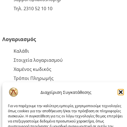
Τηλ. 2310 52 10 10
Λογαριασμός
Καλάθι
Στοιχεία λογαριασμού
Χαμένος κωδικός
Τρόποι Πληρωμής
Τρόποι Αποστολής
Διαχείριση Συγκατάθεσης
Έξοδα Αποστολής και Αντικαταβολής
Για να παρέχουμε την καλύτερη εμπειρία, χρησιμοποιούμε τεχνολογίες
όπως cookies για την αποθήκευση ή/και την πρόσβαση σε πληροφορίες
συσκευών. Η συγκατάθεση για τις εν λόγω τεχνολογίες θα μας επιτρέψει
να επεξεργαστούμε δεδομένα προσωπικού χαρακτήρα, όπως
συμπεριφορά περιήγησης ή μοναδικά αναγνωριστικά σε αυτόν τον