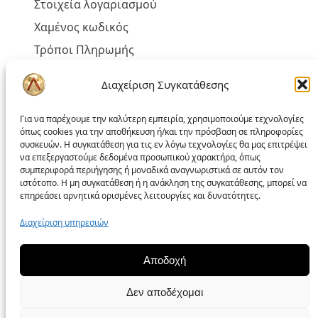
Στοιχεία λογαριασμού
Χαμένος κωδικός
Τρόποι Πληρωμής
Τρόποι Αποστολής
Διαχείριση Συγκατάθεσης
Έξοδα Αποστολής και Αντικαταβολής
Για να παρέχουμε την καλύτερη εμπειρία, χρησιμοποιούμε τεχνολογίες
όπως cookies για την αποθήκευση ή/και την πρόσβαση σε πληροφορίες
συσκευών. Η συγκατάθεση για τις εν λόγω τεχνολογίες θα μας επιτρέψει
να επεξεργαστούμε δεδομένα προσωπικού χαρακτήρα, όπως
Πολιτική liakoshop
συμπεριφορά περιήγησης ή μοναδικά αναγνωριστικά σε αυτόν τον
ιστότοπο. Η μη συγκατάθεση ή η ανάκληση της συγκατάθεσης, μπορεί να
επηρεάσει αρνητικά ορισμένες λειτουργίες και δυνατότητες.
Όροι Χρήσης
Δικαίωμα Υπαναχώρησης
Διαχείριση υπηρεσιών
Επίλυση Προβλημάτων
Αποδοχή
Προσωπικά Δεδομένα – GDPR
Πολιτική Cookies
Δεν αποδέχομαι
Πολιτική απορρήτου