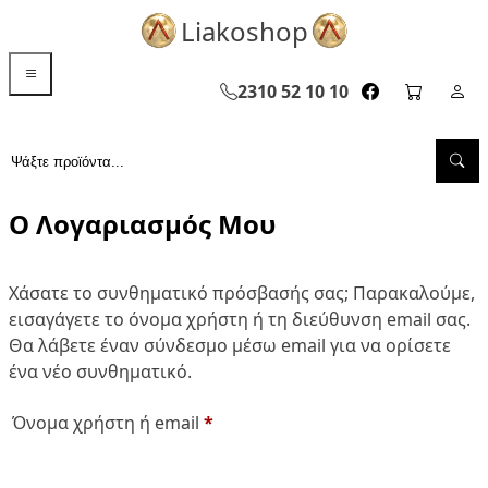
Liakoshop
menu toggle
2310 52 10 10
facebook page
cart pag
Σελ
Sea
Αναζήτηση...
Ο Λογαριασμός Μου
Χάσατε το συνθηματικό πρόσβασής σας; Παρακαλούμε,
εισαγάγετε το όνομα χρήστη ή τη διεύθυνση email σας.
Θα λάβετε έναν σύνδεσμο μέσω email για να ορίσετε
ένα νέο συνθηματικό.
Απαιτείται
Όνομα χρήστη ή email
*