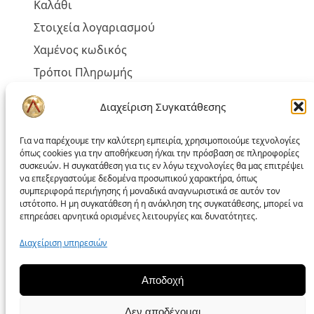
Καλάθι
Στοιχεία λογαριασμού
Χαμένος κωδικός
Τρόποι Πληρωμής
Τρόποι Αποστολής
Διαχείριση Συγκατάθεσης
Έξοδα Αποστολής και Αντικαταβολής
Για να παρέχουμε την καλύτερη εμπειρία, χρησιμοποιούμε τεχνολογίες
όπως cookies για την αποθήκευση ή/και την πρόσβαση σε πληροφορίες
συσκευών. Η συγκατάθεση για τις εν λόγω τεχνολογίες θα μας επιτρέψει
να επεξεργαστούμε δεδομένα προσωπικού χαρακτήρα, όπως
Πολιτική liakoshop
συμπεριφορά περιήγησης ή μοναδικά αναγνωριστικά σε αυτόν τον
ιστότοπο. Η μη συγκατάθεση ή η ανάκληση της συγκατάθεσης, μπορεί να
επηρεάσει αρνητικά ορισμένες λειτουργίες και δυνατότητες.
Όροι Χρήσης
Διαχείριση υπηρεσιών
Δικαίωμα Υπαναχώρησης
Επίλυση Προβλημάτων
Αποδοχή
Προσωπικά Δεδομένα – GDPR
Πολιτική Cookies
Δεν αποδέχομαι