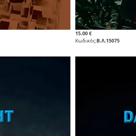
15.00 €
Κωδικός:
Β.Λ.15075