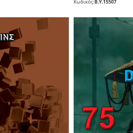
Κωδικός:
Β.Υ.15507