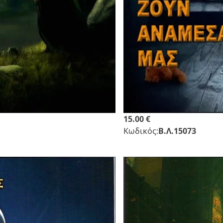
15.00 €
Κωδικός:
Β.Λ.15073