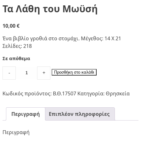
Τα Λάθη του Μωϋσή
10,00
€
Ένα βιβλίο γροθιά στο στομάχι. Μέγεθος: 14 Χ 21
Σελίδες: 218
Σε απόθεμα
Τα
-
+
Προσθήκη στο καλάθι
Λάθη
του
Μωϋσή
Κωδικός προϊόντος:
Β.Θ.17507
Κατηγορία:
Θρησκεία
quantity
Περιγραφή
Επιπλέον πληροφορίες
Περιγραφή