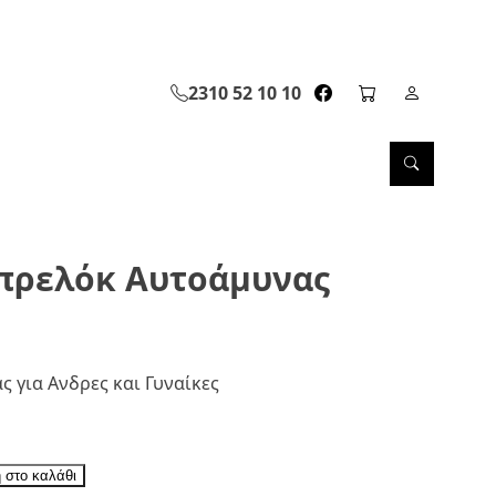
2310 52 10 10
facebook page link
cart page
Σελίδα Λ
Search
πρελόκ Αυτοάμυνας
 για Ανδρες και Γυναίκες
 στο καλάθι