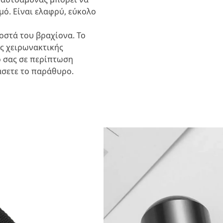
μό. Είναι ελαφρύ, εύκολο
 οστά του βραχίονα. Το
ής χειρωνακτικής
ό σας σε περίπτωση
άσετε το παράθυρο.