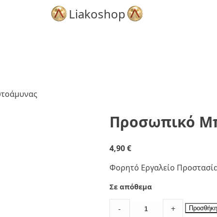
Liakoshop
υτοάμυνας
Προσωπικό Μ
4,90
€
Φορητό Εργαλείο Προστασίας
Σε απόθεμα
Προσωπικό
-
+
Προσθήκη
Μπρελόκ