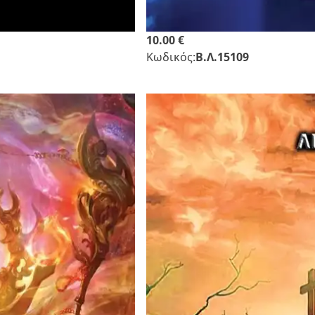
10.00 €
Κωδικός:
Β.Λ.15109