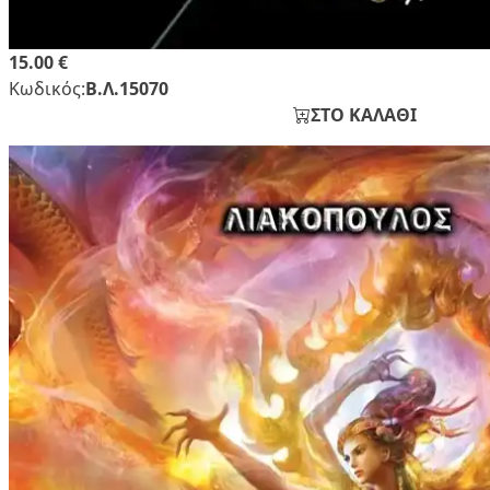
15.00 €
Κωδικός:
Β.Λ.15070
ΣΤΟ ΚΑΛΑΘΙ