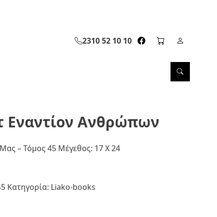
2310 52 10 10
facebook page link
cart page
Σελίδα Λ
Search
τ Εναντίον Ανθρώπων
Μας – Τόμος 45 Μέγεθος: 17 Χ 24
45
Κατηγορία:
Liako-books