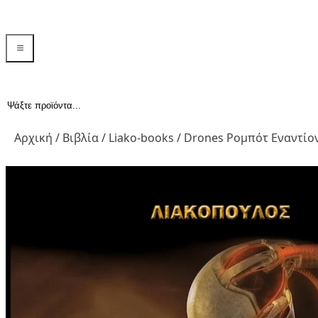
menu toggle
Αναζήτηση...
Αρχική
/
Βιβλία
/
Liako-books
/ Drones Ρομπότ Εναντί