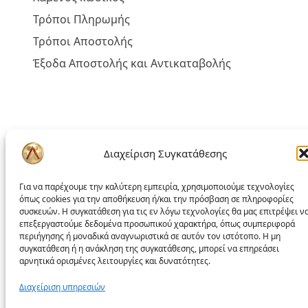
Τρόποι Πληρωμής
Τρόποι Αποστολής
Έξοδα Αποστολής και Αντικαταβολής
Πολιτική liakoshop
Διαχείριση Συγκατάθεσης
Όροι Χρήσης
Για να παρέχουμε την καλύτερη εμπειρία, χρησιμοποιούμε τεχνολογίες
Δικαίωμα Υπαναχώρησης
όπως cookies για την αποθήκευση ή/και την πρόσβαση σε πληροφορίες
Επίλυση Προβλημάτων
συσκευών. Η συγκατάθεση για τις εν λόγω τεχνολογίες θα μας επιτρέψει ν
επεξεργαστούμε δεδομένα προσωπικού χαρακτήρα, όπως συμπεριφορά
Προσωπικά Δεδομένα – GDPR
περιήγησης ή μοναδικά αναγνωριστικά σε αυτόν τον ιστότοπο. Η μη
συγκατάθεση ή η ανάκληση της συγκατάθεσης, μπορεί να επηρεάσει
Πολιτική Cookies
αρνητικά ορισμένες λειτουργίες και δυνατότητες.
Πολιτική απορρήτου
Διαχείριση υπηρεσιών