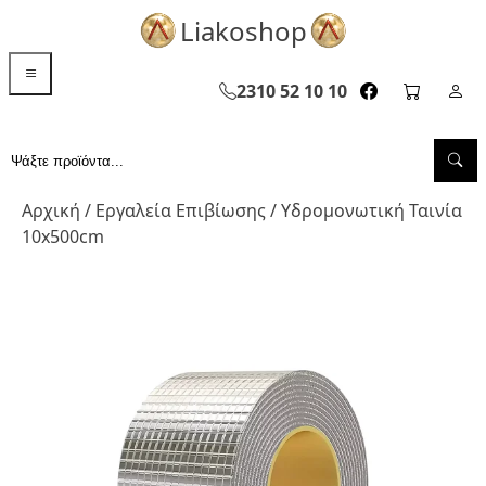
Liakoshop
menu toggle
2310 52 10 10
facebook page
cart pag
Σελ
Sea
Αναζήτηση...
Αρχική
/
Εργαλεία Επιβίωσης
/ Υδρομονωτική Ταινία
10x500cm