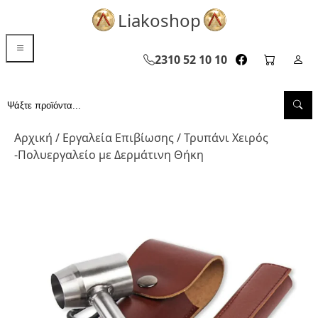
Liakoshop
menu toggle
2310 52 10 10
facebook page
cart pag
Σελ
Sea
Αναζήτηση...
Αρχική
/
Εργαλεία Επιβίωσης
/ Τρυπάνι Χειρός
-Πολυεργαλείο με Δερμάτινη Θήκη