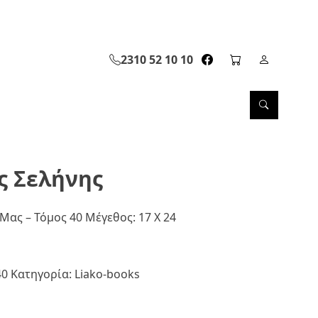
2310 52 10 10
facebook page link
cart page
Σελίδα Λ
Search
ς Σελήνης
Μας – Τόμος 40 Μέγεθος: 17 Χ 24
40
Κατηγορία:
Liako-books