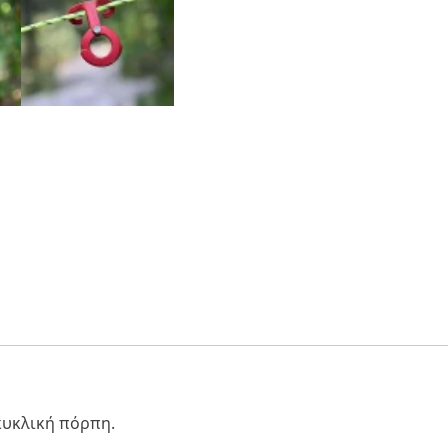
κυκλική πόρπη.