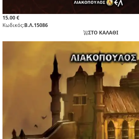
15.00 €
Κωδικός:
Β.Λ.15086
ΣΤΟ ΚΑΛΑΘΙ