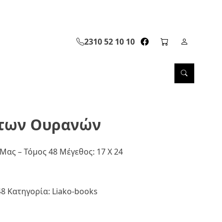
2310 52 10 10
facebook page link
cart page
Σελίδα Λ
Search
 των Ουρανών
Μας – Τόμος 48 Μέγεθος: 17 Χ 24
48
Κατηγορία:
Liako-books