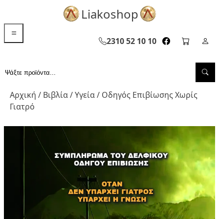
Liakoshop
menu toggle
2310 52 10 10
facebook page
cart pag
Σελ
Sea
Αναζήτηση...
Αρχική
/
Βιβλία
/
Υγεία
/ Οδηγός Επιβίωσης Χωρίς
Γιατρό