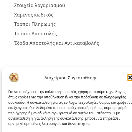
Στοιχεία λογαριασμού
Χαμένος κωδικός
Τρόποι Πληρωμής
Τρόποι Αποστολής
Έξοδα Αποστολής και Αντικαταβολής
Πολιτική liakoshop
Διαχείριση Συγκατάθεσης
Όροι Χρήσης
Για να παρέχουμε την καλύτερη εμπειρία, χρησιμοποιούμε τεχνολογίες
Δικαίωμα Υπαναχώρησης
όπως cookies για την αποθήκευση ή/και την πρόσβαση σε πληροφορίες
συσκευών. Η συγκατάθεση για τις εν λόγω τεχνολογίες θα μας επιτρέψει ν
Επίλυση Προβλημάτων
επεξεργαστούμε δεδομένα προσωπικού χαρακτήρα, όπως συμπεριφορά
περιήγησης ή μοναδικά αναγνωριστικά σε αυτόν τον ιστότοπο. Η μη
Προσωπικά Δεδομένα – GDPR
συγκατάθεση ή η ανάκληση της συγκατάθεσης, μπορεί να επηρεάσει
αρνητικά ορισμένες λειτουργίες και δυνατότητες.
Πολιτική Cookies