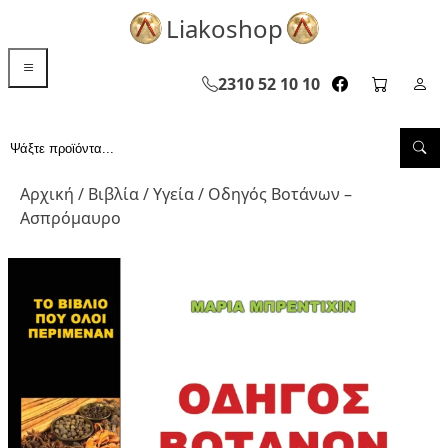
Liakoshop
menu toggle
2310 52 10 10
facebook page
cart pag
Σελ
Sea
Αναζήτηση...
Αρχική
/
Βιβλία
/
Υγεία
/ Οδηγός Βοτάνων –
Ασπρόμαυρο