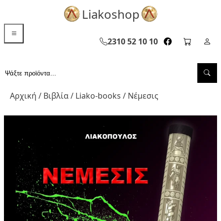
Liakoshop
menu toggle
2310 52 10 10
facebook page
cart pag
Σελ
Sea
Αναζήτηση...
Αρχική
/
Βιβλία
/
Liako-books
/ Νέμεσις