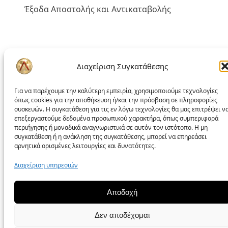
Έξοδα Αποστολής και Αντικαταβολής
Πολιτική liakoshop
Διαχείριση Συγκατάθεσης
Όροι Χρήσης
Για να παρέχουμε την καλύτερη εμπειρία, χρησιμοποιούμε τεχνολογίες
όπως cookies για την αποθήκευση ή/και την πρόσβαση σε πληροφορίες
Δικαίωμα Υπαναχώρησης
συσκευών. Η συγκατάθεση για τις εν λόγω τεχνολογίες θα μας επιτρέψει ν
Επίλυση Προβλημάτων
επεξεργαστούμε δεδομένα προσωπικού χαρακτήρα, όπως συμπεριφορά
περιήγησης ή μοναδικά αναγνωριστικά σε αυτόν τον ιστότοπο. Η μη
Προσωπικά Δεδομένα – GDPR
συγκατάθεση ή η ανάκληση της συγκατάθεσης, μπορεί να επηρεάσει
αρνητικά ορισμένες λειτουργίες και δυνατότητες.
Πολιτική Cookies
Διαχείριση υπηρεσιών
Πολιτική απορρήτου
Αποδοχή
Δεν αποδέχομαι