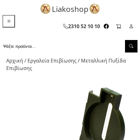
Liakoshop
menu toggle
2310 52 10 10
facebook page
cart pag
Σελ
Sea
Αναζήτηση...
Αρχική
/
Εργαλεία Επιβίωσης
/ Μεταλλική Πυξίδα
Επιβίωσης