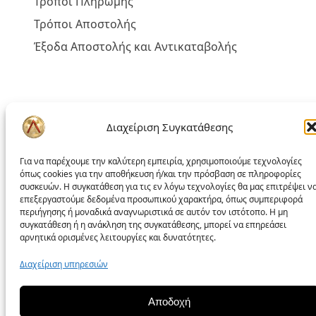
Τρόποι Πληρωμής
Τρόποι Αποστολής
Έξοδα Αποστολής και Αντικαταβολής
Πολιτική liakoshop
Διαχείριση Συγκατάθεσης
Όροι Χρήσης
Για να παρέχουμε την καλύτερη εμπειρία, χρησιμοποιούμε τεχνολογίες
Δικαίωμα Υπαναχώρησης
όπως cookies για την αποθήκευση ή/και την πρόσβαση σε πληροφορίες
συσκευών. Η συγκατάθεση για τις εν λόγω τεχνολογίες θα μας επιτρέψει ν
Επίλυση Προβλημάτων
επεξεργαστούμε δεδομένα προσωπικού χαρακτήρα, όπως συμπεριφορά
περιήγησης ή μοναδικά αναγνωριστικά σε αυτόν τον ιστότοπο. Η μη
Προσωπικά Δεδομένα – GDPR
συγκατάθεση ή η ανάκληση της συγκατάθεσης, μπορεί να επηρεάσει
αρνητικά ορισμένες λειτουργίες και δυνατότητες.
Πολιτική Cookies
Πολιτική απορρήτου
Διαχείριση υπηρεσιών
Αποδοχή