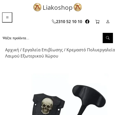
Liakoshop
menu toggle
2310 52 10 10
facebook page
cart pag
Σελ
Sea
Αναζήτηση...
Αρχική
/
Εργαλεία Επιβίωσης
/ Κρεμαστό Πολυεργαλεί
Λαιμού Εξωτερικού Χώρου