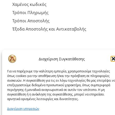
Χαμένος κωδικός
Τρόποι Πληρωμής
Τρόποι Αποστολής
Έξοδα Αποστολής και Αντικαταβολής
Πολιτική liakoshop
Διαχείριση Συγκατάθεσης
Όροι Χρήσης
Για να παρέχουμε την καλύτερη εμπειρία, χρησιμοποιούμε τεχνολογίες
Δικαίωμα Υπαναχώρησης
όπως cookies για την αποθήκευση ή/και την πρόσβαση σε πληροφορίες
συσκευών. Η συγκατάθεση για τις εν λόγω τεχνολογίες θα μας επιτρέψει ν
Επίλυση Προβλημάτων
επεξεργαστούμε δεδομένα προσωπικού χαρακτήρα, όπως συμπεριφορά
περιήγησης ή μοναδικά αναγνωριστικά σε αυτόν τον ιστότοπο. Η μη
Προσωπικά Δεδομένα – GDPR
συγκατάθεση ή η ανάκληση της συγκατάθεσης, μπορεί να επηρεάσει
αρνητικά ορισμένες λειτουργίες και δυνατότητες.
Πολιτική Cookies
Πολιτική απορρήτου
Διαχείριση υπηρεσιών