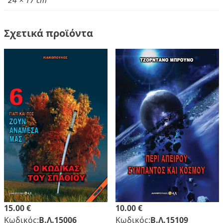
24 × 17 cm
Σχετικά προϊόντα
15.00 €
10.00 €
Κωδικός:
Β.Λ.15006
Κωδικός:
Β.Λ.15109