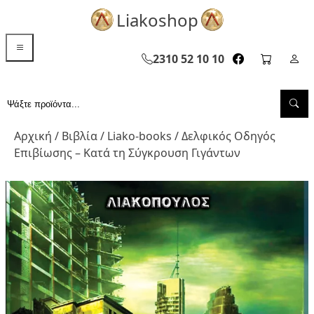
Liakoshop
menu toggle
2310 52 10 10
facebook page
cart pag
Σελ
Sea
Αναζήτηση...
Αρχική
/
Βιβλία
/
Liako-books
/ Δελφικός Οδηγός
Επιβίωσης – Κατά τη Σύγκρουση Γιγάντων