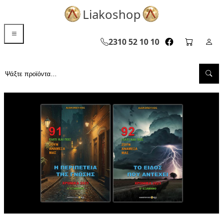
Liakoshop
menu toggle
2310 52 10 10
facebook page
cart pag
Σελ
Sea
Αναζήτηση...