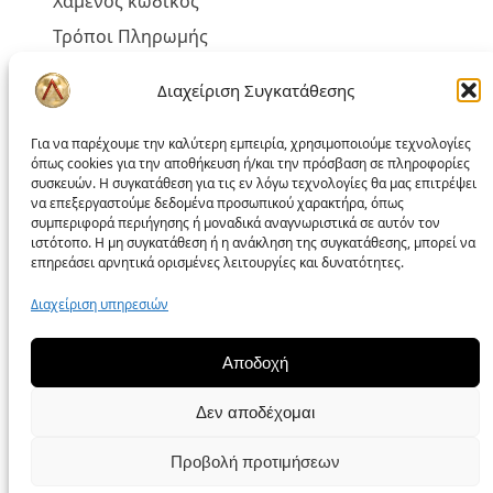
Χαμένος κωδικός
Τρόποι Πληρωμής
Τρόποι Αποστολής
Διαχείριση Συγκατάθεσης
Έξοδα Αποστολής και Αντικαταβολής
Για να παρέχουμε την καλύτερη εμπειρία, χρησιμοποιούμε τεχνολογίες
όπως cookies για την αποθήκευση ή/και την πρόσβαση σε πληροφορίες
συσκευών. Η συγκατάθεση για τις εν λόγω τεχνολογίες θα μας επιτρέψει
να επεξεργαστούμε δεδομένα προσωπικού χαρακτήρα, όπως
Πολιτική liakoshop
συμπεριφορά περιήγησης ή μοναδικά αναγνωριστικά σε αυτόν τον
ιστότοπο. Η μη συγκατάθεση ή η ανάκληση της συγκατάθεσης, μπορεί να
επηρεάσει αρνητικά ορισμένες λειτουργίες και δυνατότητες.
Όροι Χρήσης
Δικαίωμα Υπαναχώρησης
Διαχείριση υπηρεσιών
Επίλυση Προβλημάτων
Αποδοχή
Προσωπικά Δεδομένα – GDPR
Πολιτική Cookies
Δεν αποδέχομαι
Πολιτική απορρήτου
Προβολή προτιμήσεων